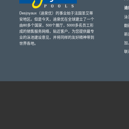
迪
Desjoyaux（迪泉优）的事业始于法国圣艾蒂
泳
安地区。但是今天，迪泉优在全球建立了一个
由80多个国家，500个展厅，5000多名员工形
翻
成的销售服务网络，贴近客户，为您提供最专
新
业的泳池建设意见，并将同样的友好精神带到
加
世界各地。
联