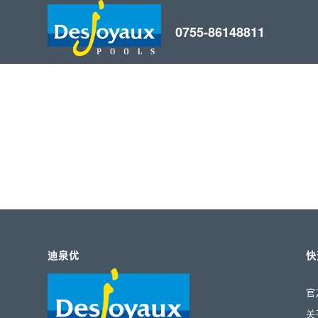
0
0
WEEKS
DAYS
迪泉优
快
官
关