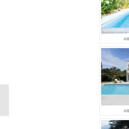
法国
法国别墅泳池最新案
例，Desjoyaux迪泉优出
品
法国