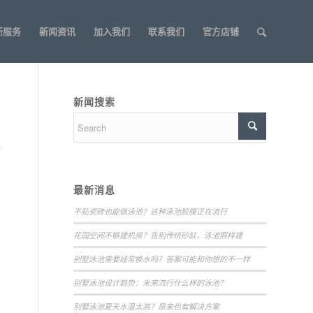
新服务
新闻资讯
加入我们
联系我们
官方店铺
新闻搜索
最新消息
不贴瓷砖也能做泳池？这种泳池胶膜正在流行
花园空间不够建机房？告别传统砂缸，泳池照样建
别墅泳池需要经常换水吗？答案可能和你想的不一样
别墅泳池设计趋势：未来流行什么样的泳池？
别墅泳池夏天水温太高？原来也有解决方案