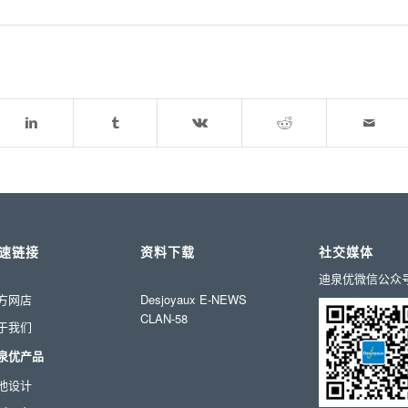
速链接
资料下载
社交媒体
迪泉优微信公众
方网店
Desjoyaux E-NEWS
CLAN-58
于我们
泉优产品
池设计