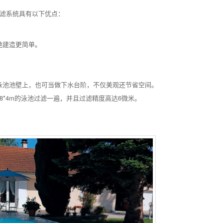
池过滤系统具有以下优点：
池建造更简单。
。
泳池池壁上，也可当做下水台阶，不仅美观还节省空间。
8*4m的泳池过滤一遍，并且过滤精度高达6微米。