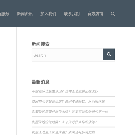
新服务
新闻资讯
加入我们
联系我们
官方店铺
新闻搜索
最新消息
不贴瓷砖也能做泳池？这种泳池胶膜正在流行
花园空间不够建机房？告别传统砂缸，泳池照样建
别墅泳池需要经常换水吗？答案可能和你想的不一样
别墅泳池设计趋势：未来流行什么样的泳池？
别墅泳池夏天水温太高？原来也有解决方案