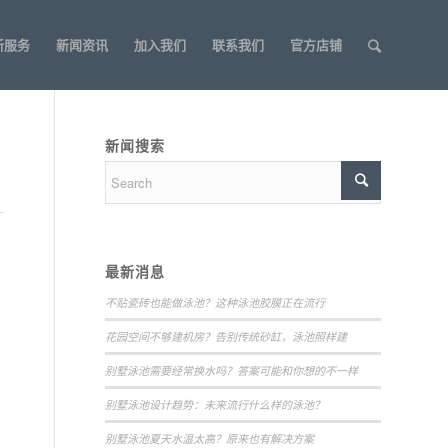
新服务
新闻资讯
加入我们
联系我们
官方店铺
新闻搜索
最新消息
不贴瓷砖也能做泳池？这种泳池胶膜正在流行
花园空间不够建机房？告别传统砂缸，泳池照样建
别墅泳池需要经常换水吗？答案可能和你想的不一样
别墅泳池设计趋势：未来流行什么样的泳池？
别墅泳池夏天水温太高？原来也有解决方案