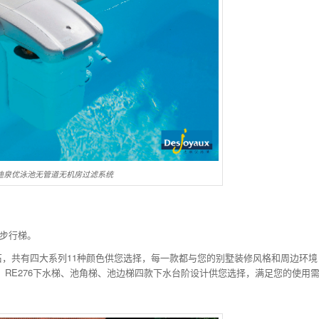
aux迪泉优泳池无管道无机房过滤系统
建步行梯。
，共有四大系列11种颜色供您选择，每一款都与您的别墅装修风格和周边环境
、RE276下水梯、池角梯、池边梯四款下水台阶设计供您选择，满足您的使用