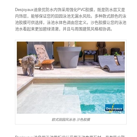
Desjoyaux迪泉优防水内饰采用强化PVC胶膜，既是防水层又是
内饰层，能够保证您的田园泳池无漏水风险。多种款式颜色的泳
池胶膜可供选择，泳池水体色调由您定义。沙色胶膜让您的泳池
池水看起来更加碧绿清澈，并且与周围建筑风格相协调。
欧式田园风泳池-沙色胶膜