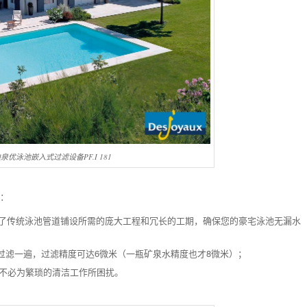
ux迪泉优泳池嵌入式过滤设备PF.I 181
点：
了传统泳池管道铺设所需的庞大工程和冗长的工期，确保您的豪宅泳池无漏水
池过滤一遍，过滤精度可达6微米（一瓶矿泉水精度也才8微米）；
也不必为繁琐的清洁工作所困扰。