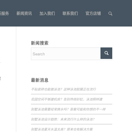
新服务
新闻资讯
加入我们
联系我们
官方店铺
新闻搜索
留
最新消息
不贴瓷砖也能做泳池？这种泳池胶膜正在流行
花园空间不够建机房？告别传统砂缸，泳池照样建
别墅泳池需要经常换水吗？答案可能和你想的不一样
别墅泳池设计趋势：未来流行什么样的泳池？
别墅泳池夏天水温太高？原来也有解决方案