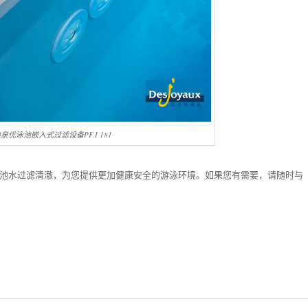
ux迪泉优泳池嵌入式过滤设备PF.I 181
的泳池池水过滤清澈，为您提供更加健康安全的游泳环境。如果您有需要，请随时与