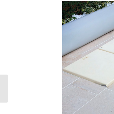
别墅豪宅标配：
Desjoyaux迪泉优高端定
制豪宅泳池