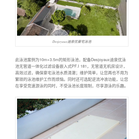
Desjoyaux迪泉优豪宅泳池
此泳池案例为10m×3.5m的矩形泳池，配备Desjoyaux迪泉优泳
池无管道一体化过滤设备嵌入式PF.I 181，无管道无机房设计，
高效过滤，确保豪宅泳池水质清澈；维护简单，让您再也不用为
繁琐的泳池维护工作而烦恼。同时还可选配逆流冲浪功能，让您
在享受竞速游泳的同时，不受泳池长度限制，尽享游泳的乐趣。