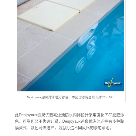
Desjoyaux迪泉优泳池无管道一体化过滤设备嵌入式PF.I 181
此Desjoyaux迪泉优豪宅泳池防水内饰设计采用强化PVC胶膜沙
色，可靠但又不失设计感，Desjoyaux迪泉优泳池还拥有多种胶
膜款式、颜色可供选择，为您打造不同风格的豪宅泳池。