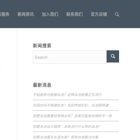
新服务
新闻资讯
加入我们
联系我们
官方店铺
新闻搜索
最新消息
不贴瓷砖也能做泳池？这种泳池胶膜正在流行
花园空间不够建机房？告别传统砂缸，泳池照样建
别墅泳池需要经常换水吗？答案可能和你想的不一样
别墅泳池设计趋势：未来流行什么样的泳池？
别墅泳池夏天水温太高？原来也有解决方案