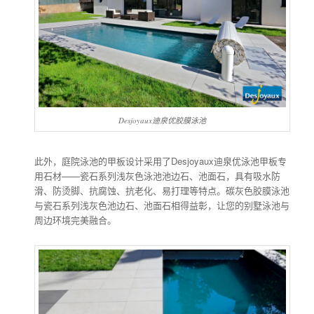
Desjoyaux迪泉优胶膜泳池
此外，庭院泳池的甲板设计采用了Desjoyaux迪泉优泳池甲板专
用石材——瓷石系列浅灰色泳池池边石、池面石，具有吸水防
滑、防烫脚、抗腐蚀、抗老化、易打理等特点。碳灰色胶膜泳池
与瓷石系列浅灰色池边石、池面石相得益彰，让您的别墅泳池与
周边环境完美融合。