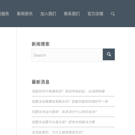
新服务
新闻资讯
加入我们
联系我们
官方店铺
新闻搜索
最新消息
花园空间不够建机房？告别传统砂缸，泳池照样建
别墅泳池需要经常换水吗？答案可能和你想的不一样
别墅泳池设计趋势：未来流行什么样的泳池？
别墅泳池夏天水温太高？原来也有解决方案
泳池盐氯机，为什么越来越受欢迎？