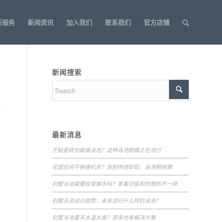
新服务
新闻资讯
加入我们
联系我们
官方店铺
新闻搜索
最新消息
不贴瓷砖也能做泳池？这种泳池胶膜正在流行
花园空间不够建机房？告别传统砂缸，泳池照样建
别墅泳池需要经常换水吗？答案可能和你想的不一样
别墅泳池设计趋势：未来流行什么样的泳池？
别墅泳池夏天水温太高？原来也有解决方案