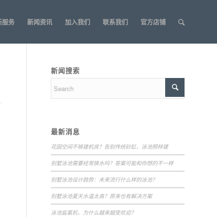
新服务
新闻资讯
加入我们
联系我们
官方店铺
新闻搜索
最新消息
花园空间不够建机房？告别传统砂缸，泳池照样建
别墅泳池需要经常换水吗？答案可能和你想的不一样
别墅泳池设计趋势：未来流行什么样的泳池？
别墅泳池夏天水温太高？原来也有解决方案
泳池盐氯机，为什么越来越受欢迎？