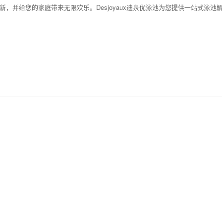
一新，并给您的家庭带来无限欢乐。Desjoyaux迪泉优泳池为您提供一站式泳池