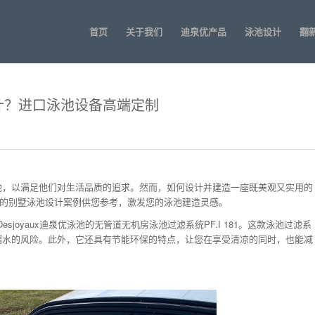
首页
关于我们
迪泉优产品
泳池设计
翻
计？进口泳池设备高端定制
池，以满足他们对生活品质的追求。然而，如何设计并建造一座既美观又实用的
端定制的别墅泳池设计案例供您参考，激发您的泳池建造灵感。
joyaux迪泉优泳池的无管道无机房泳池过滤系统PF.I 181。这款泳池过滤系
漏水的风险。此外，它还具有节能环保的特点，让您在享受清凉的同时，也能减