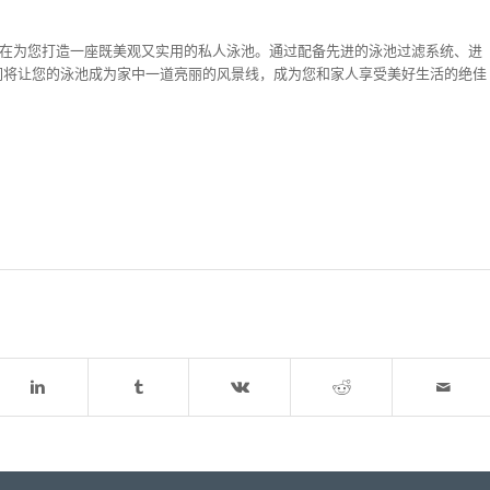
求，旨在为您打造一座既美观又实用的私人泳池。通过配备先进的泳池过滤系统、进
们将让您的泳池成为家中一道亮丽的风景线，成为您和家人享受美好生活的绝佳