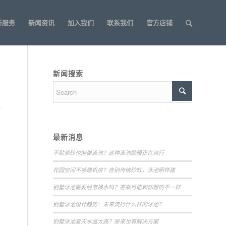
新服务
新闻资讯
加入我们
联系我们
官方店铺
新闻搜索
最新消息
不贴瓷砖也能做泳池？这种泳池胶膜正在流行
花园空间不够建机房？告别传统砂缸，泳池照样建
别墅泳池需要经常换水吗？答案可能和你想的不一样
别墅泳池设计趋势：未来流行什么样的泳池？
别墅泳池夏天水温太高？原来也有解决方案