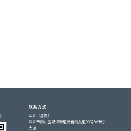
联系方式
号
深圳（总部）
深圳市南山区粤海街道高新南九道99号A8音乐
大厦