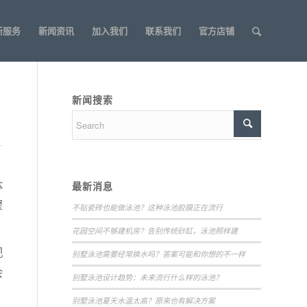
新服务
新闻资讯
加入我们
联系我们
官方店铺
新闻搜索
体
最新消息
骤
不贴瓷砖也能做泳池？这种泳池胶膜正在流行
花园空间不够建机房？告别传统砂缸，泳池照样建
视
别墅泳池需要经常换水吗？答案可能和你想的不一样
会
别墅泳池设计趋势：未来流行什么样的泳池？
别墅泳池夏天水温太高？原来也有解决方案