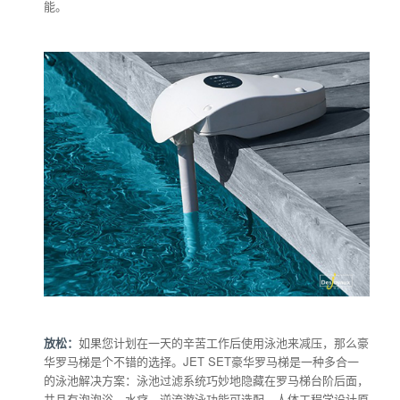
能。
放松：
如果您计划在一天的辛苦工作后使用泳池来减压，那么豪
华罗马梯是个不错的选择。JET SET豪华罗马梯是一种多合一
的泳池解决方案：泳池过滤系统巧妙地隐藏在罗马梯台阶后面，
井且有泡泡浴、水疗、逆流游泳功能可选配。人体工程学设计原