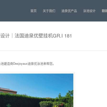
首页
关于我们
迪泉优产品
泳池设计
翻
池设计｜法国迪泉优壁挂机GR.I 181
造商Desjoyaux迪泉优泳池来帮您。