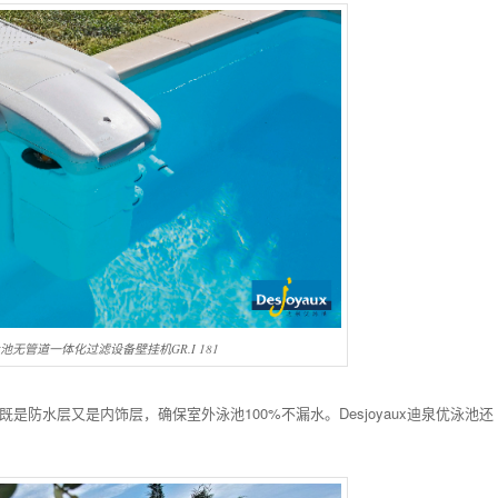
优泳池无管道一体化过滤设备壁挂机GR.I 181
，既是防水层又是内饰层，确保室外泳池100%不漏水。Desjoyaux迪泉优泳池还