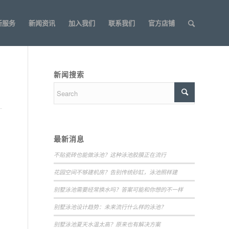
新服务
新闻资讯
加入我们
联系我们
官方店铺
新闻搜索
最新消息
不贴瓷砖也能做泳池？这种泳池胶膜正在流行
花园空间不够建机房？告别传统砂缸，泳池照样建
别墅泳池需要经常换水吗？答案可能和你想的不一样
别墅泳池设计趋势：未来流行什么样的泳池？
别墅泳池夏天水温太高？原来也有解决方案